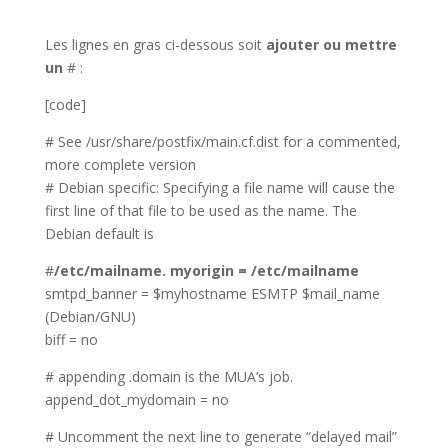
Les lignes en gras ci-dessous soit
ajouter ou mettre
un
# :
[code]
# See /usr/share/postfix/main.cf.dist for a commented,
more complete version
# Debian specific: Specifying a file name will cause the
first line of that file to be used as the name. The
Debian default is
#
/etc/mailname. myorigin = /etc/mailname
smtpd_banner = $myhostname ESMTP $mail_name
(Debian/GNU)
biff = no
# appending .domain is the MUA’s job.
append_dot_mydomain = no
# Uncomment the next line to generate “delayed mail”