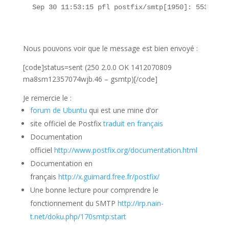
 Sep 30 11:53:15 pfl postfix/smtp[1950]: 5537A300
Nous pouvons voir que le message est bien envoyé :
[code]status=sent (250 2.0.0 OK 1412070809
ma8sm12357074wjb.46 – gsmtp)[/code]
Je remercie le :
forum de Ubuntu
qui est une mine d’or
site officiel de Postfix
traduit en français
Documentation
officiel
http://www.postfix.org/documentation.html
Documentation en
français
http://x.guimard.free.fr/postfix/
Une bonne lecture pour comprendre le
fonctionnement du SMTP
http://irp.nain-
t.net/doku.php/170smtp:start