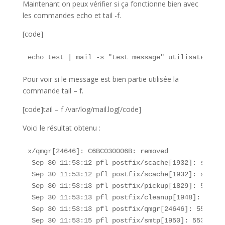
Maintenant on peux vérifier si ça fonctionne bien avec
les commandes echo et tail -f.
[code]
echo test | mail -s "test message" utilisateur@gm
Pour voir si le message est bien partie utilisée la
commande tail – f.
[code]tail – f /var/log/mail.log[/code]
Voici le résultat obtenu :
x/qmgr[24646]: C6BC030006B: removed

 Sep 30 11:53:12 pfl postfix/scache[1932]: statis
 Sep 30 11:53:12 pfl postfix/scache[1932]: statis
 Sep 30 11:53:13 pfl postfix/pickup[1829]: 5537A3
 Sep 30 11:53:13 pfl postfix/cleanup[1948]: 5537A
 Sep 30 11:53:13 pfl postfix/qmgr[24646]: 5537A30
 Sep 30 11:53:15 pfl postfix/smtp[1950]: 5537A300