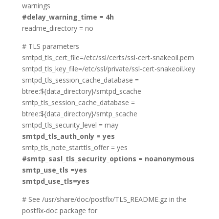
warnings
#delay_warning_time = 4h
readme_directory = no
# TLS parameters
smtpd_tls_cert_file=/etc/ssl/certs/ssl-cert-snakeoil.pem
smtpd_tls_key_file=/etc/ssl/private/ssl-cert-snakeoil.key
smtpd_tls_session_cache_database =
btree:${data_directory}/smtpd_scache
smtp_tls_session_cache_database =
btree:${data_directory}/smtp_scache
smtpd_tls_security_level = may
smtpd_tls_auth_only = yes
smtp_tls_note_starttls_offer = yes
#smtp_sasl_tls_security_options = noanonymous
smtp_use_tls =yes
smtpd_use_tls=yes
# See /usr/share/doc/postfix/TLS_README.gz in the
postfix-doc package for