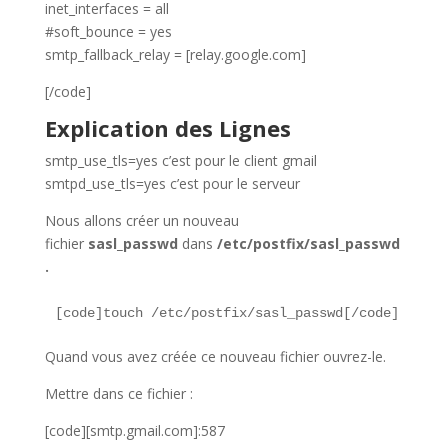
inet_interfaces = all
#soft_bounce = yes
smtp_fallback_relay = [relay.google.com]
[/code]
Explication des Lignes
smtp_use_tls=yes c’est pour le client gmail
smtpd_use_tls=yes c’est pour le serveur
Nous allons créer un nouveau
fichier
sasl_passwd
dans
/etc/postfix/sasl_passwd
.
[code]touch /etc/postfix/sasl_passwd[/code]
Quand vous avez créée ce nouveau fichier ouvrez-le.
Mettre dans ce fichier :
[code][smtp.gmail.com]:587