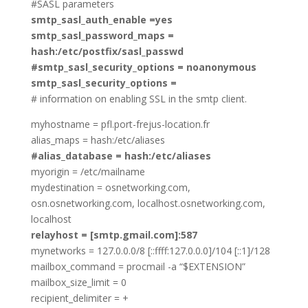
#SASL parameters
smtp_sasl_auth_enable =yes
smtp_sasl_password_maps =
hash:/etc/postfix/sasl_passwd
#smtp_sasl_security_options = noanonymous
smtp_sasl_security_options =
# information on enabling SSL in the smtp client.
myhostname = pfl.port-frejus-location.fr
alias_maps = hash:/etc/aliases
#alias_database = hash:/etc/aliases
myorigin = /etc/mailname
mydestination = osnetworking.com,
osn.osnetworking.com, localhost.osnetworking.com,
localhost
relayhost = [smtp.gmail.com]:587
mynetworks = 127.0.0.0/8 [::ffff:127.0.0.0]/104 [::1]/128
mailbox_command = procmail -a “$EXTENSION”
mailbox_size_limit = 0
recipient_delimiter = +